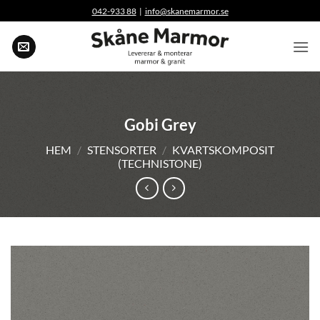
Skip
042-933 88
|
info@skanemarmor.se
to
content
Gobi Grey
HEM
/
STENSORTER
/
KVARTSKOMPOSIT
(TECHNISTONE)