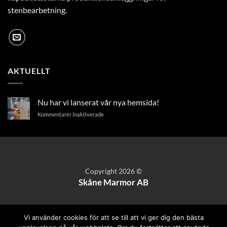
stenbearbetning.
AKTUELLT
Nu har vi lanserat vår nya hemsida!
för
Kommentarer inaktiverade
Nu
har
vi
lanserat
vår
nya
Copyright 2026 ©
hemsida!
Skåne Marmor AB
Vi använder cookies för att se till att vi ger dig den bästa