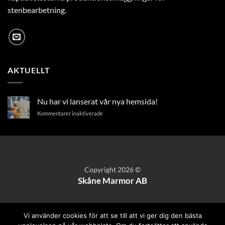
stenbearbetning.
AKTUELLT
Nu har vi lanserat vår nya hemsida!
för
Kommentarer inaktiverade
Nu
har
vi
lanserat
vår
nya
Copyright 2026 ©
hemsida!
Skåne Marmor AB
Vi använder cookies för att se till att vi ger dig den bästa