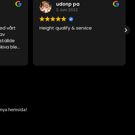
udonp pa
2 Juni 2022
ed vårt
Height qualify & service
 av
ställde
skiva blev
t, men
 vid
det. De var
tesgående.
enskivan.
aktat
 gå via
r nya hemsida!