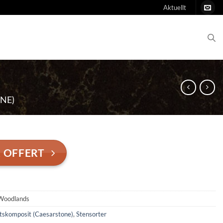
Aktuellt
NE)
 OFFERT
Woodlands
tskomposit (Caesarstone)
,
Stensorter