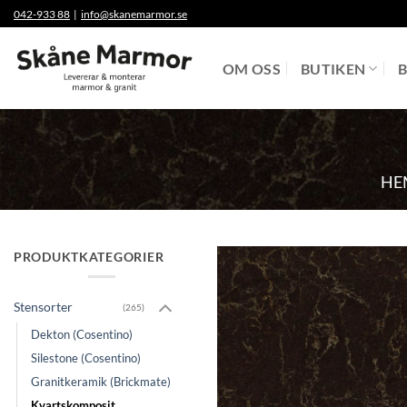
Skip
042-933 88
|
info@skanemarmor.se
to
content
OM OSS
BUTIKEN
B
HE
PRODUKTKATEGORIER
Stensorter
(265)
Dekton (Cosentino)
Silestone (Cosentino)
Granitkeramik (Brickmate)
Kvartskomposit