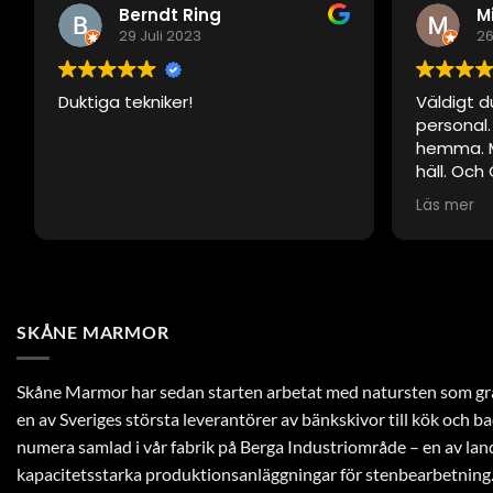
Berndt Ring
M
29 Juli 2023
26
Duktiga tekniker!
Väldigt d
personal
hemma. M
häll. Och 
som när d
Läs mer
SKÅNE MARMOR
Skåne Marmor har sedan starten arbetat med natursten som gra
en av Sveriges största leverantörer av bänkskivor till kök och 
numera samlad i vår fabrik på Berga Industriområde – en av la
kapacitetsstarka produktionsanläggningar för stenbearbetning