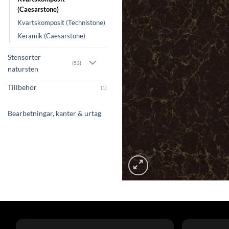
(Caesarstone)
Kvartskomposit (Technistone)
Keramik (Caesarstone)
Stensorter
(53)
natursten
Tillbehör
(1)
Bearbetningar, kanter & urtag