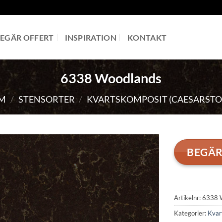
EGÄR OFFERT
INSPIRATION
KONTAKT
6338 Woodlands
M
/
STENSORTER
/
KVARTSKOMPOSIT (CAESARSTO
BEGÄR
Artikelnr:
6338 
Kategorier:
Kvar