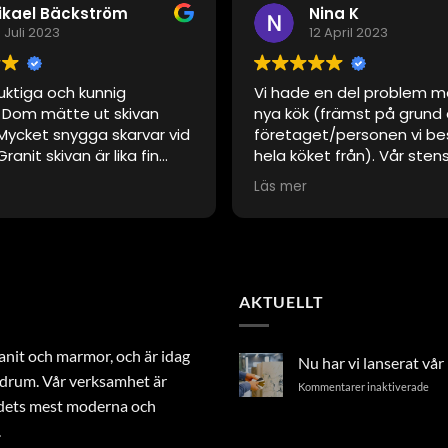
ikael Bäckström
Nina K
 Juli 2023
12 April 2023
uktiga och kunnig
Vi hade en del problem m
. Dom mätte ut skivan
nya kök (främst på grund
ycket snygga skarvar vid
företaget/personen vi be
Granit skivan är lika fin
hela köket från). Vår sten
en var nyinlagd.
inte helt rätt måttmässig
Läs mer
Skåne Marmor kom tillbaka
några tillfällen och löste 
alltid trevliga och tillmö
Väldigt hög kvalitet på st
Önskar att jag hade kont
AKTUELLT
dem direkt istället för att
tredje part.
nit och marmor, och är idag
Nu har vi lanserat vå
badrum. Vår verksamhet är
för
Kommentarer inaktiverade
ndets mest moderna och
Nu
har
.
vi