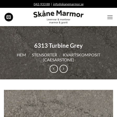
Skip
042-933 88
|
info@skanemarmor.se
to
content
6313 Turbine Grey
HEM
/
STENSORTER
/
KVARTSKOMPOSIT
(CAESARSTONE)