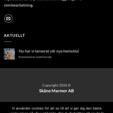
stenbearbetning.
AKTUELLT
Nu har vi lanserat vår nya hemsida!
för
Kommentarer inaktiverade
Nu
har
vi
lanserat
vår
nya
Copyright 2026 ©
hemsida!
Skåne Marmor AB
Vi använder cookies för att se till att vi ger dig den bästa