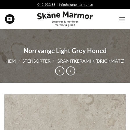
Skip
042-933 88
|
info@skanemarmor.se
to
content
Norrvange Light Grey Honed
HEM
/
STENSORTER
/
GRANITKERAMIK (BRICKMATE)