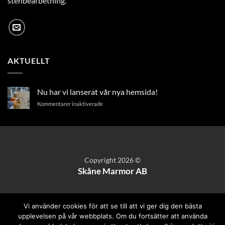
stenbearbetning.
AKTUELLT
Nu har vi lanserat vår nya hemsida!
för
Kommentarer inaktiverade
Nu
har
vi
lanserat
vår
nya
Copyright 2026 ©
hemsida!
Skåne Marmor AB
Vi använder cookies för att se till att vi ger dig den bästa
upplevelsen på vår webbplats. Om du fortsätter att använda