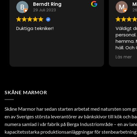
Berndt Ring
M
29 Juli 2023
26
Duktiga tekniker!
Väldigt d
personal
hemma. M
häll. Och 
som när d
Läs mer
SKÅNE MARMOR
Skåne Marmor har sedan starten arbetat med natursten som gra
en av Sveriges största leverantörer av bänkskivor till kök och 
numera samlad i vår fabrik på Berga Industriområde – en av la
kapacitetsstarka produktionsanläggningar för stenbearbetning