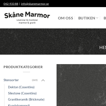
Skip
042-933 88
|
info@skanemarmor.se
to
content
OM OSS
BUTIKEN
B
HE
PRODUKTKATEGORIER
Stensorter
(265)
Dekton (Cosentino)
Silestone (Cosentino)
Granitkeramik (Brickmate)
Kvartskomposit