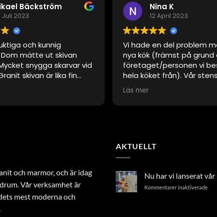
ikael Bäckström
Nina K
 Juli 2023
12 April 2023
uktiga och kunnig
Vi hade en del problem m
. Dom mätte ut skivan
nya kök (främst på grund
ycket snygga skarvar vid
företaget/personen vi be
Granit skivan är lika fin
hela köket från). Vår sten
en var nyinlagd.
inte helt rätt måttmässig
Läs mer
Skåne Marmor kom tillbaka
några tillfällen och löste 
alltid trevliga och tillmö
Väldigt hög kvalitet på st
Önskar att jag hade kont
AKTUELLT
dem direkt istället för att
tredje part.
nit och marmor, och är idag
Nu har vi lanserat vå
badrum. Vår verksamhet är
för
Kommentarer inaktiverade
ndets mest moderna och
Nu
har
.
vi