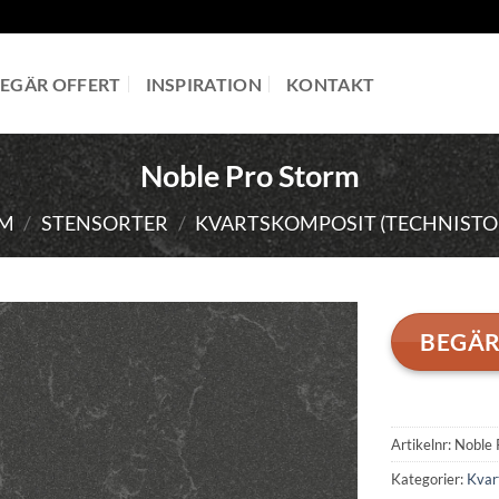
EGÄR OFFERT
INSPIRATION
KONTAKT
Noble Pro Storm
M
/
STENSORTER
/
KVARTSKOMPOSIT (TECHNISTO
BEGÄR
Artikelnr:
Noble 
Kategorier:
Kvar