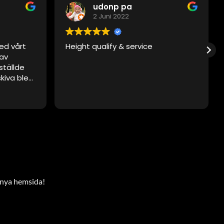
udonp pa
2 Juni 2022
ed vårt
Height qualify & service
 av
ställde
skiva blev
t, men
 vid
det. De var
tesgående.
enskivan.
aktat
 gå via
r nya hemsida!