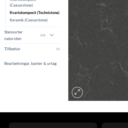
(Caesarstone)
Kvartskomposit (Technistone)
Keramik (Caesarstone)
Stensorter
(53)
natursten
Tillbehör
(1)
Bearbetningar, kanter & urtag