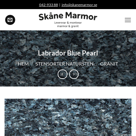
Skip
042-933 88
|
info@skanemarmor.se
to
content
Labrador Blue Pearl
HEM
/
STENSORTER NATURSTEN
/
GRANIT