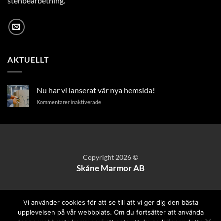
stenbearbetning.
AKTUELLT
Nu har vi lanserat vår nya hemsida!
för
Kommentarer inaktiverade
Nu
har
vi
lanserat
vår
nya
Copyright 2026 ©
hemsida!
Skåne Marmor AB
Vi använder cookies för att se till att vi ger dig den bästa
upplevelsen på vår webbplats. Om du fortsätter att använda