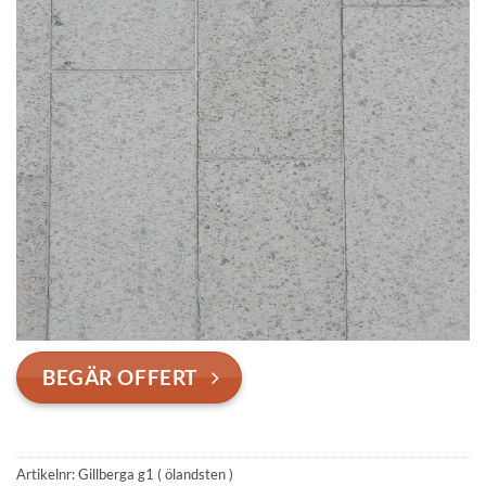
BEGÄR OFFERT
Artikelnr:
Gillberga g1 ( ölandsten )