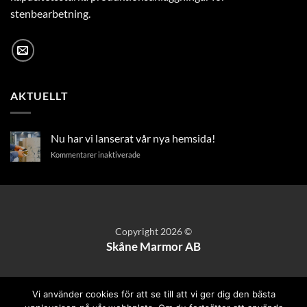
stenbearbetning.
AKTUELLT
Nu har vi lanserat vår nya hemsida!
för
Kommentarer inaktiverade
Nu
har
vi
lanserat
vår
nya
Copyright 2026 ©
hemsida!
Skåne Marmor AB
Vi använder cookies för att se till att vi ger dig den bästa