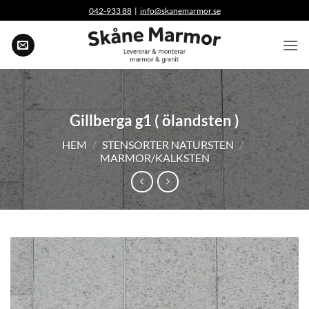
Skip
042-933 88
|
info@skanemarmor.se
to
content
Gillberga g1 ( ölandsten )
HEM
/
STENSORTER NATURSTEN
/
MARMOR/KALKSTEN