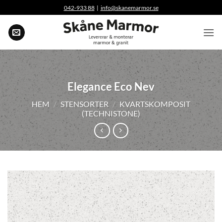
Skip
042-933 88
|
info@skanemarmor.se
to
content
Elegance Eco Nev
HEM
/
STENSORTER
/
KVARTSKOMPOSIT
(TECHNISTONE)