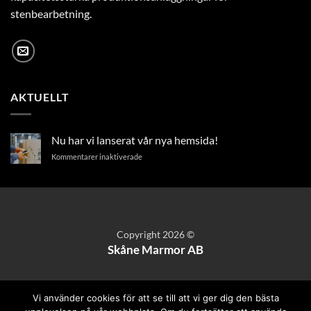
stenbearbetning.
AKTUELLT
Nu har vi lanserat vår nya hemsida!
för
Kommentarer inaktiverade
Nu
har
vi
lanserat
vår
nya
Copyright 2026 ©
hemsida!
Skåne Marmor AB
Vi använder cookies för att se till att vi ger dig den bästa