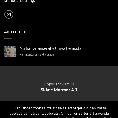
stenbearbetning.
AKTUELLT
Nu har vi lanserat vår nya hemsida!
för
Kommentarer inaktiverade
Nu
har
vi
lanserat
vår
nya
Copyright 2026 ©
hemsida!
Skåne Marmor AB
Vi använder cookies för att se till att vi ger dig den bästa
upplevelsen på vår webbplats. Om du fortsätter att använda