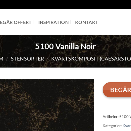
EGÄR OFFERT
INSPIRATION
KONTAKT
5100 Vanilla Noir
M
/
STENSORTER
/
KVARTSKOMPOSIT (CAESARSTO
BEGÄR
Artikelnr:
5100 V
Kategorier:
Kvar