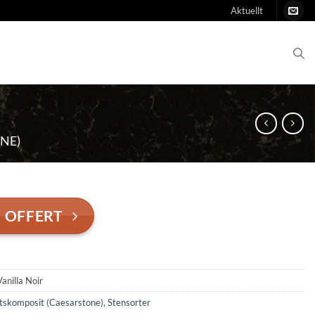
Aktuellt
NE)
 OFFERT
anilla Noir
tskomposit (Caesarstone)
,
Stensorter