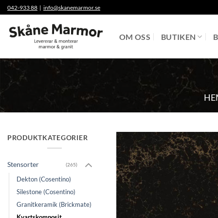
Skip
042-933 88
|
info@skanemarmor.se
to
content
OM OSS
BUTIKEN
B
HE
PRODUKTKATEGORIER
Stensorter
(265)
Dekton (Cosentino)
Silestone (Cosentino)
Granitkeramik (Brickmate)
Kvartskomposit