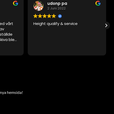
udonp pa
2 Juni 2022
ed vårt
Height qualify & service
 av
ställde
skiva blev
t, men
 vid
det. De var
tesgående.
enskivan.
aktat
 gå via
r nya hemsida!