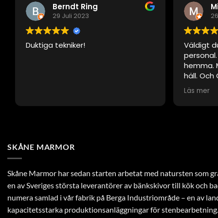
Berndt Ring
M
29 Juli 2023
26
Duktiga tekniker!
Väldigt d
personal
hemma. M
häll. Och 
som när d
Läs mer
SKÅNE MARMOR
Skåne Marmor har sedan starten arbetat med natursten som gra
en av Sveriges största leverantörer av bänkskivor till kök och 
numera samlad i vår fabrik på Berga Industriområde – en av la
kapacitetsstarka produktionsanläggningar för stenbearbetning