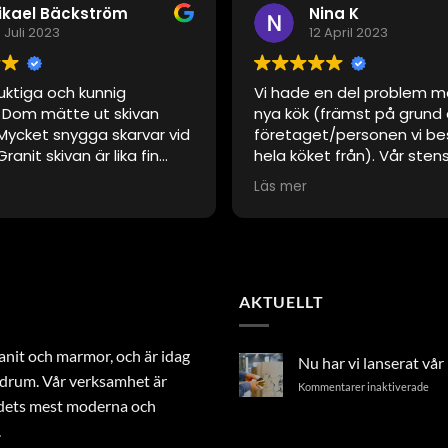
ikael Bäckström
Nina K
 Juli 2023
12 April 2023
uktiga och kunnig
Vi hade en del problem m
. Dom mätte ut skivan
nya kök (främst på grund
ycket snygga skarvar vid
företaget/personen vi be
Granit skivan är lika fin
hela köket från). Vår sten
en var nyinlagd.
inte helt rätt måttmässig
Läs mer
Skåne Marmor kom tillbaka
några tillfällen och löste 
alltid trevliga och tillmö
Väldigt hög kvalitet på st
Önskar att jag hade kont
AKTUELLT
dem direkt istället för att
tredje part.
nit och marmor, och är idag
Nu har vi lanserat vå
badrum. Vår verksamhet är
för
Kommentarer inaktiverade
ndets mest moderna och
Nu
har
.
vi