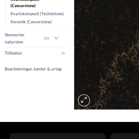
(Caesarstone)
Kvartskomposit (Technistone)
Keramik (Caesarstone)
Stensorter
(53)
natursten
Tillbehör
(1)
Bearbetningar, kanter & urtag