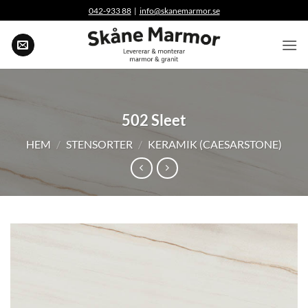
Skip
042-933 88
|
info@skanemarmor.se
to
content
502 Sleet
HEM
/
STENSORTER
/
KERAMIK (CAESARSTONE)