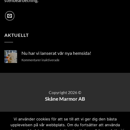
stenbearbetning.
AKTUELLT
Nu har vi lanserat vår nya hemsida!
för
Kommentarer inaktiverade
Nu
har
vi
lanserat
vår
nya
Copyright 2026 ©
hemsida!
Skåne Marmor AB
Vi använder cookies för att se till att vi ger dig den bästa
upplevelsen på vår webbplats. Om du fortsätter att använda