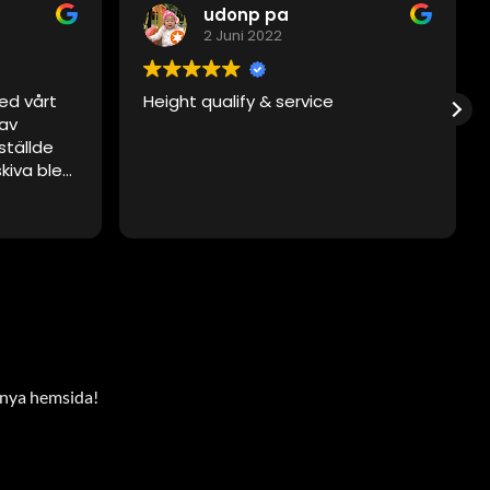
udonp pa
2 Juni 2022
ed vårt
Height qualify & service
 av
ställde
skiva blev
t, men
 vid
det. De var
tesgående.
enskivan.
aktat
 gå via
r nya hemsida!