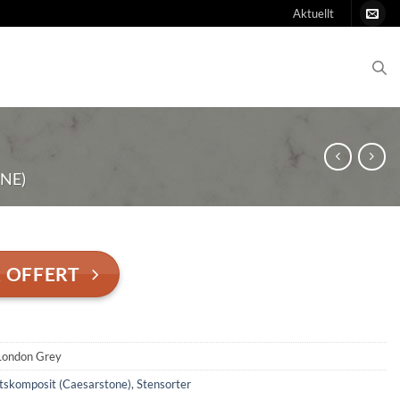
Aktuellt
NE)
 OFFERT
London Grey
tskomposit (Caesarstone)
,
Stensorter