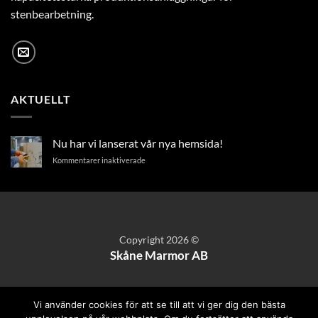
stenbearbetning.
AKTUELLT
Nu har vi lanserat vår nya hemsida!
för
Kommentarer inaktiverade
Nu
har
vi
lanserat
vår
nya
Copyright 2026 ©
hemsida!
Skåne Marmor AB
Vi använder cookies för att se till att vi ger dig den bästa