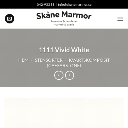
Skip
042-933 88
|
info@skanemarmor.se
to
content
1111 Vivid White
HEM
/
STENSORTER
/
KVARTSKOMPOSIT
(CAESARSTONE)